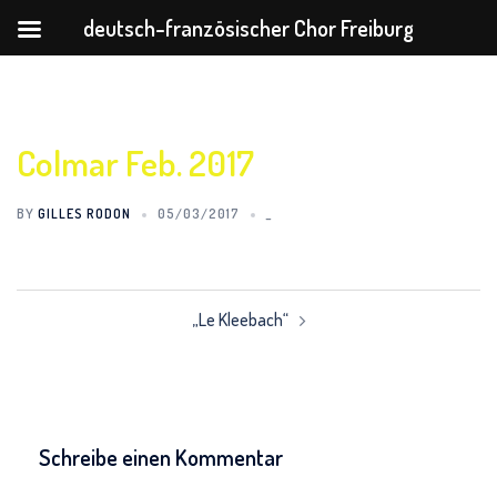
deutsch-französischer Chor Freiburg
Zum
Inhalt
springen
Colmar Feb. 2017
BY
GILLES RODON
05/03/2017
_
Beitrags-
Navigation
„Le Kleebach“
Schreibe einen Kommentar