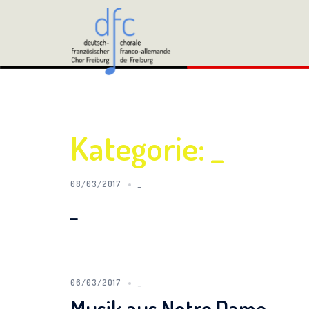
Zum
Inhalt
springen
Kategorie:
_
08/03/2017
_
_
06/03/2017
_
Musik aus Notre Dame