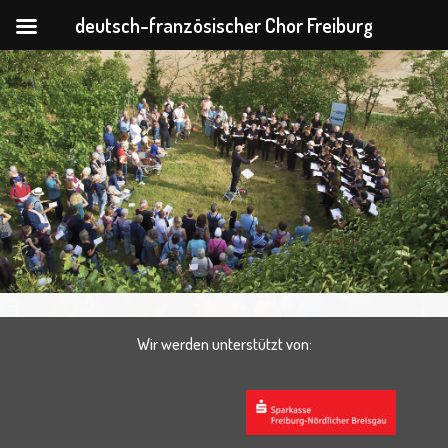
deutsch-französischer Chor Freiburg
Zum
Inhalt
springen
Wir werden unterstützt von: