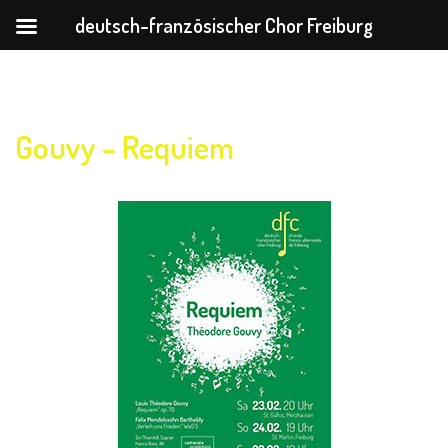
deutsch-französischer Chor Freiburg
Zum
Inhalt
springen
Gouvy – Requiem