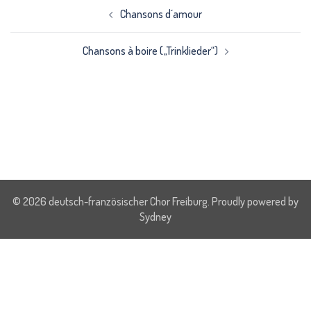
Beitrags-
Navigation
Chansons d´amour
Chansons à boire („Trinklieder“)
© 2026 deutsch-französischer Chor Freiburg. Proudly powered by
Sydney