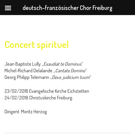
deutsch-französischer Chor Freiburg
Zum
Inhalt
springen
Concert spirituel
Jean Baptiste Lully „
Exaudiat te Dominus
“
Michel-Richard Delalande „
Cantate Domino
“
Georg Philipp Telemann „
Deus, judicium tuum
“
23/02/2018 Evangelische Kirche Eichstetten
24/02/2018 Christuskirche Freiburg.
Dirigent: Moritz Herzog