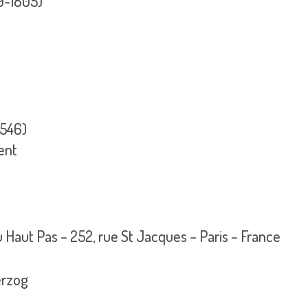
59-1805)
1546)
ent
u Haut Pas – 252, rue St Jacques – Paris – France
erzog