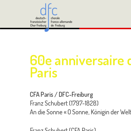
Zum
Inhalt
springen
60e anniversaire d
Paris
CFA Paris / DFC-Freiburg
Franz Schubert (1797-1828)
An die Sonne « O Sonne, Königin der Wel
Franz Schubert (CFA Paris)