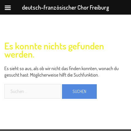
deutsch-französischer Chor Freiburg
Zum
Inhalt
springen
Es konnte nichts gefunden
werden.
Es sieht so aus, als ob wir nicht das finden konnten, wonach du
gesucht hast. Möglicherweise hilft die Suchfunktion.
Suchen
nach: